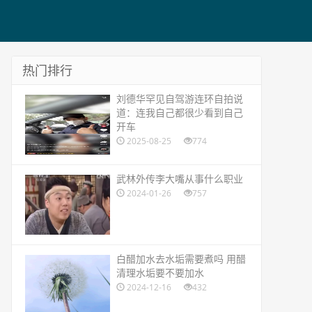
热门排行
​刘德华罕见自驾游连环自拍说
道：连我自己都很少看到自己
开车
2025-08-25
774
​武林外传李大嘴从事什么职业
2024-01-26
757
​白醋加水去水垢需要煮吗 用醋
清理水垢要不要加水
2024-12-16
432