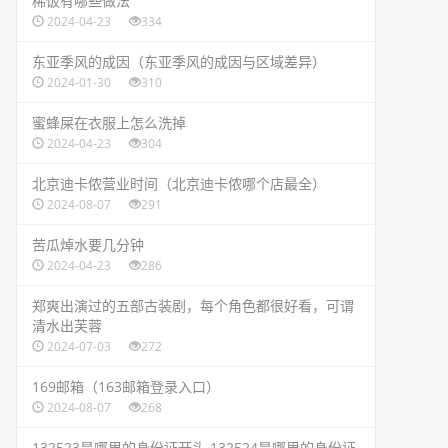
​稀饭有哪些做法
2024-04-23
334
​东亚季风的成因（东亚季风的成因与区域差异）
2024-01-30
310
​蜜蜂屎在衣服上怎么洗掉
2024-04-23
304
​北京迪卡侬营业时间（北京迪卡侬哪个店最全）
2024-08-07
291
​苦瓜焯水要几分钟
2024-04-23
286
​郑爽出演过的五部古装剧，每个角色都很好看，可谓
清水出芙蓉
2024-07-03
272
​169邮箱（163邮箱登录入口）
2024-08-07
268
​132523是哪里的身份证开头 132524是哪里的身份证