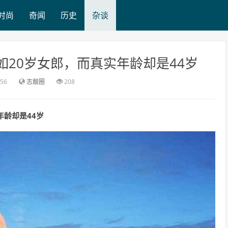
时尚
奇闻
历史
杂谈
如20岁女郎，而真实年龄却是44岁
:56
志靓圈
208
年龄却是44岁