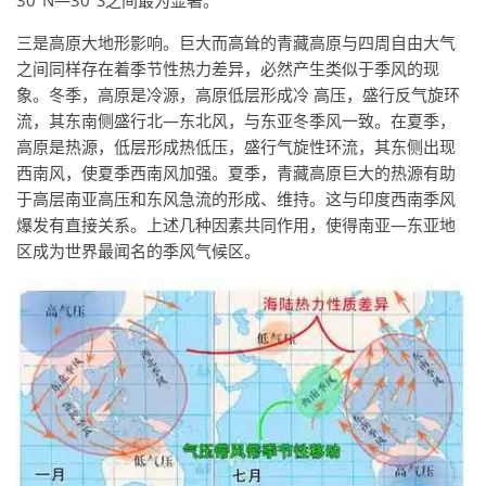
30°N—30°S之间最为显著。
三是高原大地形影响。巨大而高耸的青藏高原与四周自由大气
之间同样存在着季节性热力差异，必然产生类似于季风的现
象。冬季，高原是冷源，高原低层形成冷 高压，盛行反气旋环
流，其东南侧盛行北—东北风，与东亚冬季风一致。在夏季，
高原是热源，低层形成热低压，盛行气旋性环流，其东侧出现
西南风，使夏季西南风加强。夏季，青藏高原巨大的热源有助
于高层南亚高压和东风急流的形成、维持。这与印度西南季风
爆发有直接关系。上述几种因素共同作用，使得南亚—东亚地
区成为世界最闻名的季风气候区。