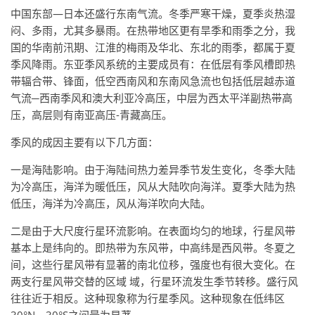
中国东部—日本还盛行东南气流。冬季严寒干燥，夏季炎热湿
闷、多雨，尤其多暴雨。在热带地区更有旱季和雨季之分，我
国的华南前汛期、江淮的梅雨及华北、东北的雨季，都属于夏
季风降雨。东亚季风系统的主要成员有：在低层有季风槽即热
带辐合带、锋面，低空西南风和东南风急流也包括低层越赤道
气流─西南季风和澳大利亚冷高压，中层为西太平洋副热带高
压，高层则有南亚高压-青藏高压。
季风的成因主要有以下几方面：
一是海陆影响。由于海陆间热力差异季节发生变化，冬季大陆
为冷高压，海洋为暖低压，风从大陆吹向海洋。夏季大陆为热
低压，海洋为冷高压，风从海洋吹向大陆。
二是由于大尺度行星环流影响。在表面均匀的地球，行星风带
基本上是纬向的。即热带为东风带，中高纬是西风带。冬夏之
间，这些行星风带有显著的南北位移，强度也有很大变化。在
两支行星风带交替的区域 域，行星环流发生季节转移。盛行风
往往近于相反。这种现象称为行星季风。这种现象在低纬区