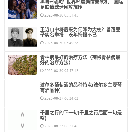
​黑幕+假球？世界杯遭遇信誉危机，国际
足联遭球迷围攻施压
2025-08-30 05:51:45
​王近山中将后来为何降为大校？曾遭妻
子实名举报，晚年悔恨不已
2025-08-30 05:49:28
​青枯病最好的治疗方法（辣椒青枯病最
好的治疗方法）
2025-08-30 05:47:12
​波尔多葡萄酒的品种特点(波尔多主要葡
萄酒品种)
2025-08-27 06:24:02
​千里之行的下一句(千里之行后面一句是
啥)
2025-08-27 06:21:46