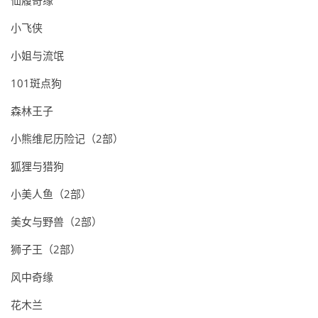
仙履奇缘
小飞侠
小姐与流氓
101斑点狗
森林王子
小熊维尼历险记（2部）
狐狸与猎狗
小美人鱼（2部）
美女与野兽（2部）
狮子王（2部）
风中奇缘
花木兰