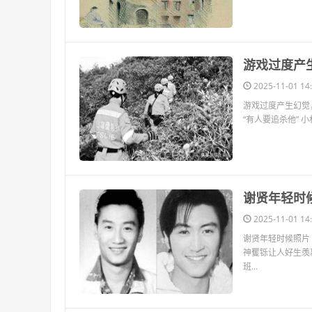
​游戏过度
2025-11-01 14:
游戏过度产生幻觉
“有人要追杀他” 
​谢贤年轻
2025-11-01 14:
谢贤年轻时候照片
神矍铄让人好生羡
班...