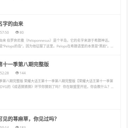
名字的由来
57:50
80
来 伯罗奔尼撒（Peloponnesus）是个半岛，它的名字来源于希腊神话。
Pelops的岛”，因为他征服了这里。Pelops在希腊语里的本意是“黑脸”。...
王第十一季第八期完整版
52:28
144
季第八期完整版 荣耀大话王第十一季第八期完整版【荣耀大话王第十一季第
DYG的《成语猜猜猜》环节你猜到了吗？ 你在联盟里开班，你会教什么？...
处可见的荨麻草，你见过吗？
50:14
183