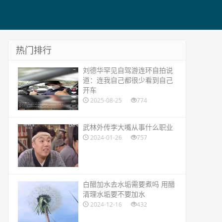
热门排行
​刘德华罕见自驾游连环自拍说
道：连我自己都很少看到自己
开车
2025-08-25
774
​武林外传李大嘴从事什么职业
2024-01-26
757
​白醋加水去水垢需要煮吗 用醋
清理水垢要不要加水
2024-12-16
432