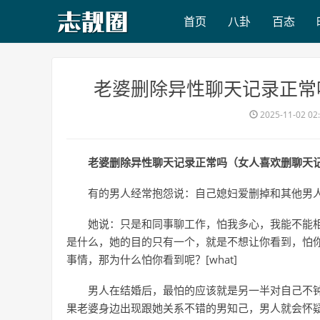
首页
八卦
百态
​老婆删除异性聊天记录正
2025-11-02 02
老婆删除异性聊天记录正常吗（女人喜欢删聊天
有的男人经常抱怨说：自己媳妇爱删掉和其他男
她说：只是和同事聊工作，怕我多心，我能不能相信
是什么，她的目的只有一个，就是不想让你看到，怕
事情，那为什么怕你看到呢？[what]
男人在结婚后，最怕的应该就是另一半对自己不
果老婆身边出现跟她关系不错的男知己，男人就会怀