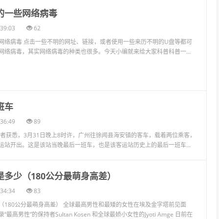
见的一些网络病毒
39:03
62
网络病毒 点击一些不明的网址、链接，或者使用一些来历不明的U盘等都可
网络病毒，其实网络病毒的种类也很多。今天小编就来给大家科普科普一...
班车
36:49
89
记者获悉，3月31日晚上8时许，广州往徐闻县海安镇的客车，载着两位乘客，
运站开出。这是该站当晚最后一班车，也是该客运站历史上的最后一班车...
是多少（180公分最萌身高差）
34:34
83
（180公分最萌身高差） 全球最高男性和最矮的女性在埃及金字塔前见面
高男性”的保持者Sultan Kosen 和全球最娇小女性的Jyoti Amge 日前在