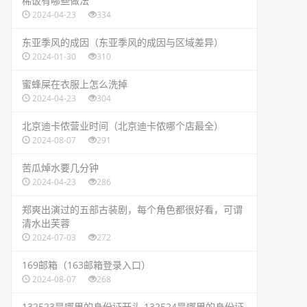
​稀饭有哪些做法
2024-04-23
334
​东亚季风的成因（东亚季风的成因与区域差异）
2024-01-30
310
​蜜蜂屎在衣服上怎么洗掉
2024-04-23
304
​北京迪卡侬营业时间（北京迪卡侬哪个店最全）
2024-08-07
291
​苦瓜焯水要几分钟
2024-04-23
286
​郑爽出演过的五部古装剧，每个角色都很好看，可谓
清水出芙蓉
2024-07-03
272
​169邮箱（163邮箱登录入口）
2024-08-07
268
​132523是哪里的身份证开头 132524是哪里的身份证