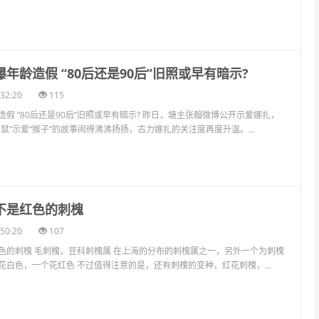
曝年龄造假 “80后还是90后”旧照或早有暗示?
32:20
115
假 “80后还是90后”旧照或早有暗示? 昨日，塘主张翰微博公开示爱娜扎，
鼠”示爱“猴子”的故事闹得沸沸扬扬，古力娜扎的关注度再度升温。...
并不是红色的刺槐
50:20
107
色的刺槐 毛刺槐，豆科刺槐属 在上海的分布的刺槐属之一，另外一个为刺槐
花白色，一个花红色 不过值得注意的是，还有刺槐的变种，红花刺槐，...