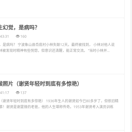
产生幻觉，是病吗？
43:31
160
，是病吗？ 宁波象山县岙底村小林失联12天。最终被找到， 小林对他人说
小林被发现时精神有些恍惚，但意识还清醒，能正常交流。 “当时小林并...
时候照片（谢贤年轻时到底有多惊艳）
41:17
137
（谢贤年轻时到底有多惊艳） 1936年生人的谢贤如今已80多岁了，但依旧精
慕！谢贤是谢霆锋的老爸，他的人生堪称传奇。1953年谢贤考入演员训练