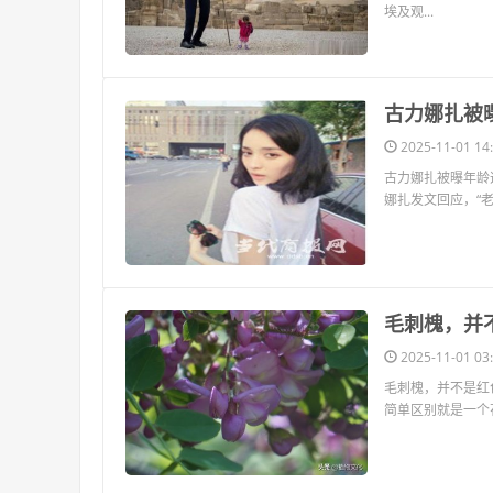
埃及观...
​古力娜扎被
2025-11-01 14:
古力娜扎被曝年龄造
娜扎发文回应，“老
​毛刺槐，
2025-11-01 03:
毛刺槐，并不是红
简单区别就是一个