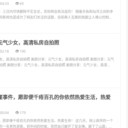
04:33
69
：三日内尽快删除不实言论，否则将会依法追究！ 随着天佑和仙洋之间的矛
的新闻也是成为了网友们关注的话题，目前两人互撕的局面让人难以控制...
：元气少女，高清私房自拍照
02:18
190
女，高清私房自拍照 美图分享：元气少女，高清私房自拍照 美图分享：元气
照 美图分享：元气少女，高清私房自拍照 美图分享：元气少女，高清...
跳崖事件，愿即便千疮百孔的你依然热爱生活，热爱
00:04
179
，愿即便千疮百孔的你依然热爱生活，热爱生命！ 这几天，网上疯传的一个
的一名男性游客，到中间的时候，突然自己解开了安全绳，跳下了山崖，...