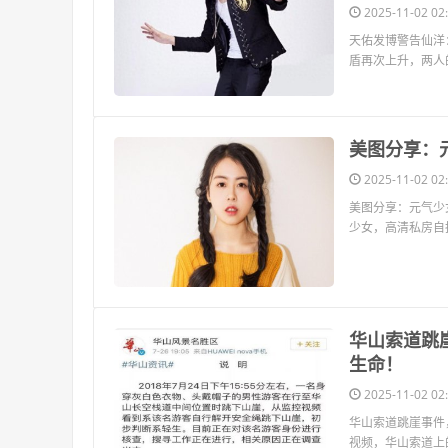
2025-11-02 02:
天佑发博警告仙洋
盾再次上升，两人
​美图分享
2025-11-02 02:
美图分享：元气少
少女，高清私房自拍
​华山索道
生命！
2025-11-02 02:
华山索道跳崖事件
视频，华山索道上