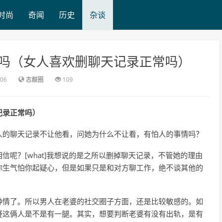
时尚
奇闻
历史
杂谈
常吗（女人喜欢删聊天记录正常吗）
:06
志靓圈
109
记录正常吗）
人的聊天记录不让他看，问她为什么不让看，有怕人的事情吗？
呢？[what]我想说的是之所以删掉聊天记录，不管她的理由
你生气怕你起疑心，但是如果只是和对方聊工作，绝不谈其他的
钟情了。所以男人在老婆的社交圈子方面，还是比较敏感的。如
疑这俩人是不是有一腿。其实，想要判断老婆有没有出轨，是有