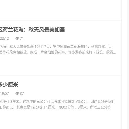
丰区荷兰花海：秋天风景美如画
22:12
71
花海：秋天风景美如画 10月17日，空中俯瞰荷兰花海景区，秋意盎然，百
葵等花朵竞相绽放，组成一片金灿灿的花海，许多游客前来打卡游览，欣赏...
多少厘米
19:57
87
米 等于3厘米。这题中的三公分可以写成阿拉伯数字3公分，因这公分是我们
旧称而已，其意思是1公分等于1厘米，即3公分等于3厘米，所以三公分等