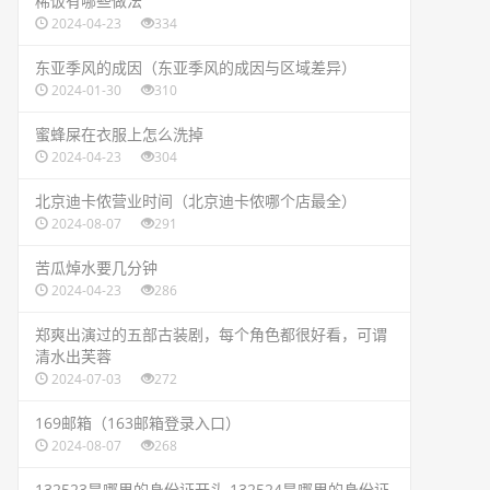
​稀饭有哪些做法
2024-04-23
334
​东亚季风的成因（东亚季风的成因与区域差异）
2024-01-30
310
​蜜蜂屎在衣服上怎么洗掉
2024-04-23
304
​北京迪卡侬营业时间（北京迪卡侬哪个店最全）
2024-08-07
291
​苦瓜焯水要几分钟
2024-04-23
286
​郑爽出演过的五部古装剧，每个角色都很好看，可谓
清水出芙蓉
2024-07-03
272
​169邮箱（163邮箱登录入口）
2024-08-07
268
​132523是哪里的身份证开头 132524是哪里的身份证