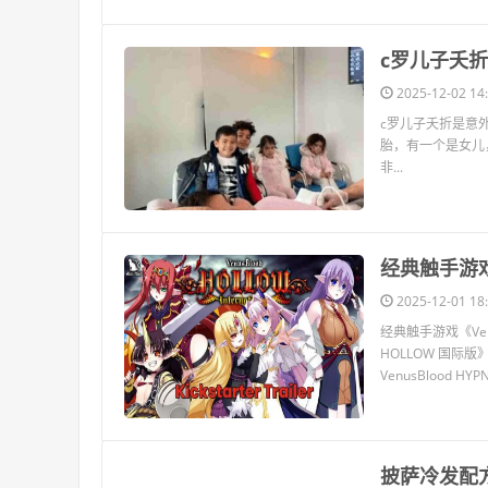
​c罗儿子夭
2025-12-02 14:
c罗儿子夭折是意外
胎，有一个是女儿
非...
​经典触手游戏
2025-12-01 18:
经典触手游戏《Venu
HOLLOW 国际版》
VenusBlood H
​披萨冷发配