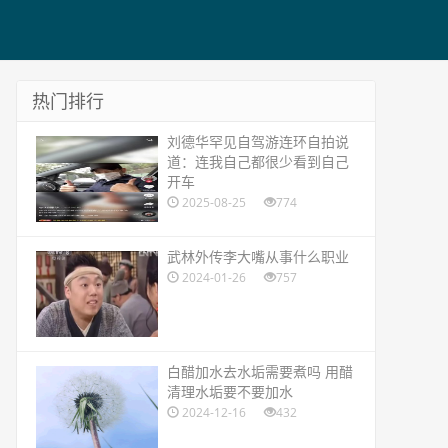
热门排行
​刘德华罕见自驾游连环自拍说
道：连我自己都很少看到自己
开车
2025-08-25
774
​武林外传李大嘴从事什么职业
2024-01-26
757
​白醋加水去水垢需要煮吗 用醋
清理水垢要不要加水
2024-12-16
432