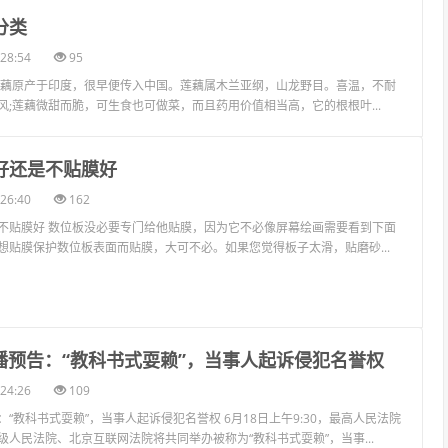
分类
28:54
95
莲藕原产于印度，很早便传入中国。莲藕属木兰亚纲，山龙野目。喜温，不耐
风;莲藕微甜而脆，可生食也可做菜，而且药用价值相当高，它的根根叶...
膜好还是不贴膜好
26:40
162
不贴膜好 数位板没必要专门给他贴膜，因为它不必像屏幕绘画需要看到下面
想贴膜保护数位板表面而贴膜，大可不必。如果您觉得板子太滑，贴磨砂...
审直播预告：“教科书式耍赖”，当事人起诉侵犯名誉权
24:26
109
告：“教科书式耍赖”，当事人起诉侵犯名誉权 6月18日上午9:30，最高人民法院
人民法院、北京互联网法院将共同举办被称为“教科书式耍赖”，当事...