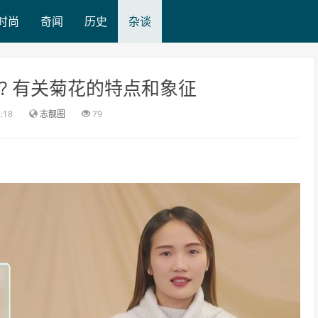
时尚
奇闻
历史
杂谈
? 有关菊花的特点和象征
2:18
志靓圈
79