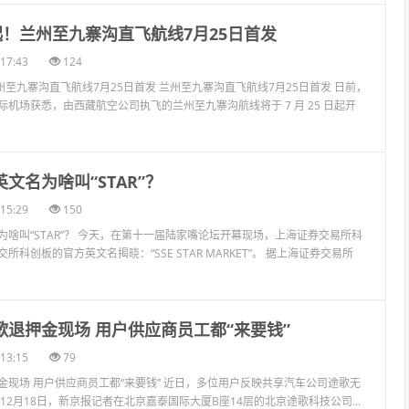
元起！兰州至九寨沟直飞航线7月25日首发
17:43
124
州至九寨沟直飞航线7月25日首发 兰州至九寨沟直飞航线7月25日首发 日前，
机场获悉，由西藏航空公司执飞的兰州至九寨沟航线将于 7 月 25 日起开
英文名为啥叫“STAR”？
15:29
150
为啥叫“STAR”？ 今天，在第十一届陆家嘴论坛开幕现场，上海证券交易所科
所科创板的官方英文名揭晓：“SSE STAR MARKET”。 据上海证券交易所
歌退押金现场 用户供应商员工都“来要钱”
13:15
79
金现场 用户供应商员工都“来要钱” 近日，多位用户反映共享汽车公司途歌无
12月18日，新京报记者在北京嘉泰国际大厦B座14层的北京途歌科技公司...