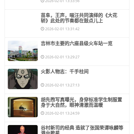
2026-02-01 13:33:56
​苗阜，王声，喵汪共同演绎的《大花
轿》此处的节奏都在鼓点儿上
2026-02-01 13:31:42
​吉林市主要的六座县级火车站一览
2026-02-01 13:29:27
​火影人物志：千手柱间
2026-02-01 13:27:13
​胡先煦写真曝光，身穿标准学生制服置
身于大自然，眼神清澈而温暖
2026-02-01 13:24:59
​谷村新司的经典 造就了张国荣谭咏麟等
港台歌星