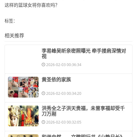
这样的篮球女将你喜欢吗？
标签：
相关推荐
​李易峰吴昕亲密照曝光 牵手搂肩深情对
视
2026-02-03 00:36:34
​黄圣依的家族
2026-02-03 00:34:20
​洪秀全之子洪天贵福，未曾享福却受千
刀万剐
2026-02-03 00:32:05
​和谐自然——文徵明行书《山静日长》