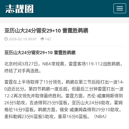
​亚历山大24分锡安29+10 雷霆胜鹈鹕
2026-02-10 00:01
142
亚历山大24分锡安29+10 雷霆胜鹈鹕
北京时间3月27日，NBA常规赛，雷霆客场119-112战胜鹈鹕，
终结了对手两连胜。
雷霆在上半场取得了15分领先，鹈鹕在第三节后段打出一波14-
0迫近比分。第四节鹈鹕一度反超，但最后三分钟雷霆打出一波
12-2再次领先并取得最终胜利。雷霆方面，杰伦-威廉姆斯得到
26分5助攻，吉迪得到25分9篮板，亚历山大24分8助攻，霍姆
格伦16分9篮板。鹈鹕方面，锡安-威廉姆森得到29分10助攻，
麦科勒姆23分6篮板5助攻，墨菲16分6篮板。（NBA）